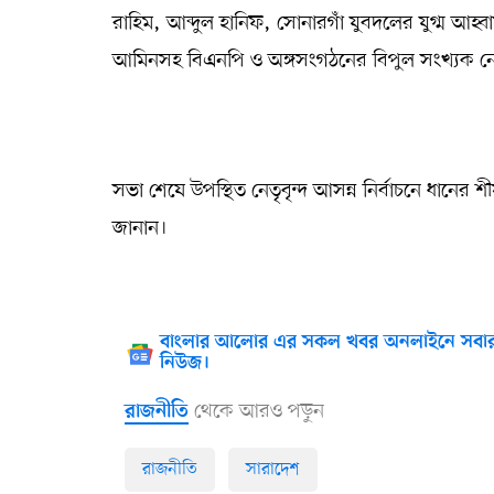
রাহিম, আব্দুল হানিফ, সোনারগাঁ যুবদলের যুগ্ম আ
আমিনসহ বিএনপি ও অঙ্গসংগঠনের বিপুল সংখ্যক নেত
সভা শেষে উপস্থিত নেতৃবৃন্দ আসন্ন নির্বাচনে ধানে
জানান।
বাংলার আলোর এর সকল খবর অনলাইনে সবার
নিউজ।
থেকে আরও পড়ুন
রাজনীতি
রাজনীতি
সারাদেশ