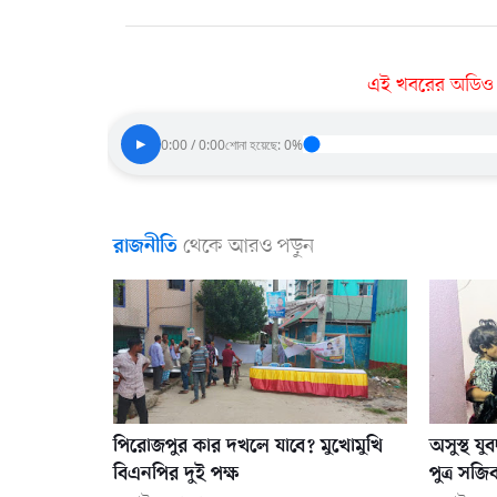
এই খবরের অডিও ভা
▶
0:00 / 0:00
শোনা হয়েছে: 0%
থেকে আরও পড়ুন
রাজনীতি
পিরোজপুর কার দখলে যাবে? মুখোমুখি
অসুস্থ য
বিএনপির দুই পক্ষ
পুত্র সজি