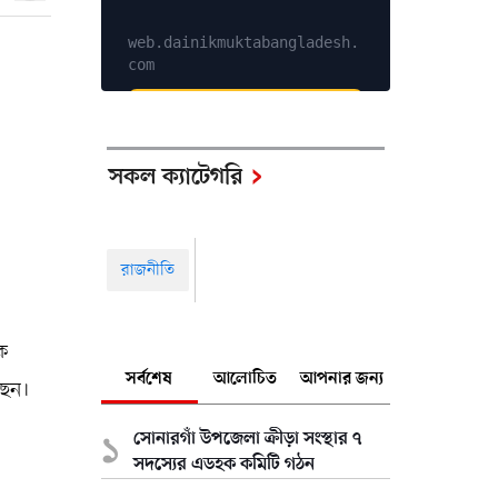
web.dainikmuktabangladesh.
com
Explore Services
সকল ক্যাটেগরি
রাজনীতি
েক
সর্বশেষ
আলোচিত
আপনার জন্য
ছেন।
সোনারগাঁ উপজেলা ক্রীড়া সংস্থার ৭
সদস্যের এডহক কমিটি গঠন