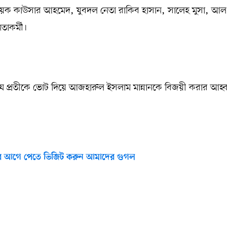
হ্বায়ক কাউসার আহমেদ, যুবদল নেতা রাকিব হাসান, সালেহ মুসা, আল
াকর্মী।
র শীষ প্রতীকে ভোট দিয়ে আজহারুল ইসলাম মান্নানকে বিজয়ী করার আহ্
 আগে পেতে ভিজিট করুন আমাদের গুগল