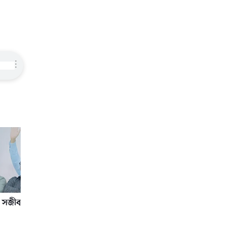
⋮
া সজীব