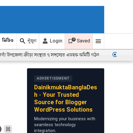
0
খুঁজুন
Login
ভিডিও
ছবি
Saved
েলা ক্রীড়া সংস্থার ৭ সদস্যের এডহক কমিটি গঠন
জলাবদ্ধতা নির
ADVERTISEMENT
DainikmuktaBanglaDes
h - Your Trusted
Source for Blogger
WordPress Solutions
Modernizing your business with
seamless technology
integration.