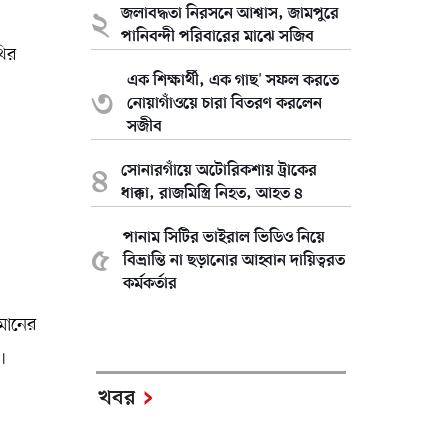
জলাবদ্ধতা নিরসনে আশ্বাস, জামপুরে
পানিবন্দী পরিবারের মাঝে সজিব
থির
এক শিক্ষার্থী, এক গাছ' সফল করতে
নোয়াগাঁওয়ে চারা বিতরণ করলেন
সজীব
সোনারগাঁয়ে অটোরিকশায় ট্রাকের
ধাক্কা, রাজমিস্ত্রি নিহত, আহত ৪
পানাম সিটির ভাইরাল ভিডিও নিয়ে
বিভ্রান্তি না ছড়ানোর আহ্বান দায়িত্বরত
কর্মকর্তার
মানের
।
খবর