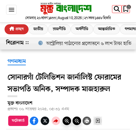
0
সোমবার, ২৬ শ্রাবণ ১৪৩৩ | August 10, 2026 | ২৭ সফর ১৪৪৮ হিজরি
প্রচ্ছদ
জাতীয়
রাজনীতি
অর্থনীতি
আন্তর্জাতিক
গণমাধ্
অস্ট্রেলিয়া পাঠানোর প্রলোভনে ৬ লাখ টাকা হাতিয়ে নে
শিরোনাম ::
গণমাধ্যম
সোনারগাঁ টেলিভিশন জার্নালিস্ট ফোরামের
সভাপতি অনিক, সম্পাদক মাজহারুল
মুক্ত বাংলাদেশ
প্রকাশঃ
০৬ নভেম্বর ২০২৫, ০৫:৩১ এএম
ফটোকার্ড