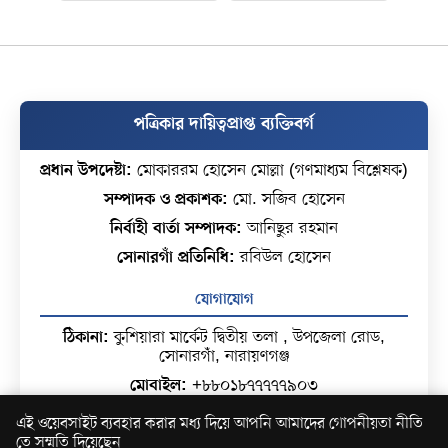
পত্রিকার দায়িত্বপ্রাপ্ত ব্যক্তিবর্গ
প্রধান উপদেষ্টা:
মোকাররম হোসেন মোল্লা (গণমাধ্যম বিশ্লেষক)
সম্পাদক ও প্রকাশক:
মো. সজিব হোসেন
নির্বাহী বার্তা সম্পাদক:
আনিছুর রহমান
সোনারগাঁ প্রতিনিধি:
রবিউল হোসেন
যোগাযোগ
ঠিকানা:
কুশিয়ারা মার্কেট দ্বিতীয় তলা , উপজেলা রোড,
সোনারগাঁ, নারায়ণগঞ্জ
মোবাইল:
+৮৮০১৮৭৭৭৭৭৯০৩
ইমেইল:
hr.muktabangladesh@gmail.com
এই ওয়েবসাইট ব্যবহার করার মধ্য দিয়ে আপনি আমাদের গোপনীয়তা নীতি
তে সম্মতি দিয়েছেন