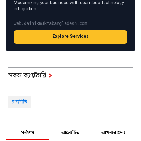
Modernizing your business with seamless technology
integration.
web.dainikmuktabangladesh.com
Explore Services
সকল ক্যাটেগরি
রাজনীতি
সর্বশেষ
আলোচিত
আপনার জন্য