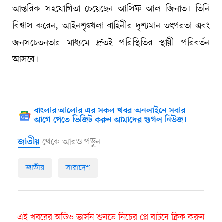
আন্তরিক সহযোগিতা চেয়েছেন আসিফ আল জিনাত। তিনি
বিশ্বাস করেন, আইনশৃঙ্খলা বাহিনীর দৃশ্যমান তৎপরতা এবং
জনসচেতনতার মাধ্যমে দ্রুতই পরিস্থিতির স্থায়ী পরিবর্তন
আসবে।
বাংলার আলোর এর সকল খবর অনলাইনে সবার
আগে পেতে ভিজিট করুন আমাদের গুগল নিউজ।
থেকে আরও পড়ুন
জাতীয়
জাতীয়
সারাদেশ
এই খবরের অডিও ভার্সন শুনতে নিচের প্লে বাটনে ক্লিক করুন