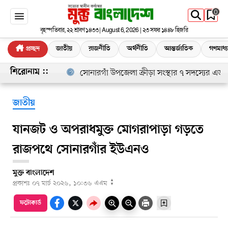
0
বৃহস্পতিবার, ২২ শ্রাবণ ১৪৩৩ | August 6, 2026 | ২৩ সফর ১৪৪৮ হিজরি
প্রচ্ছদ
জাতীয়
রাজনীতি
অর্থনীতি
আন্তর্জাতিক
গণমাধ্
সোনারগাঁ উপজেলা ক্রীড়া সংস্থার ৭ সদস্যের এডহক ক
শিরোনাম ::
জাতীয়
যানজট ও অপরাধমুক্ত মোগরাপাড়া গড়তে
রাজপথে সোনারগাঁর ইউএনও
মুক্ত বাংলাদেশ
▲
প্রকাশঃ
০৭ মার্চ ২০২৬, ১০:৩৬ এএম
▼
ফটোকার্ড