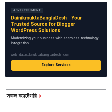
ADVERTISEMENT
DainikmuktaBanglaDesh - Your
Trusted Source for Blogger
WordPress Solutions
Modernizing your business with seamless technology
integration.
web.dainikmuktabangladesh.com
Explore Services
সকল ক্যাটেগরি