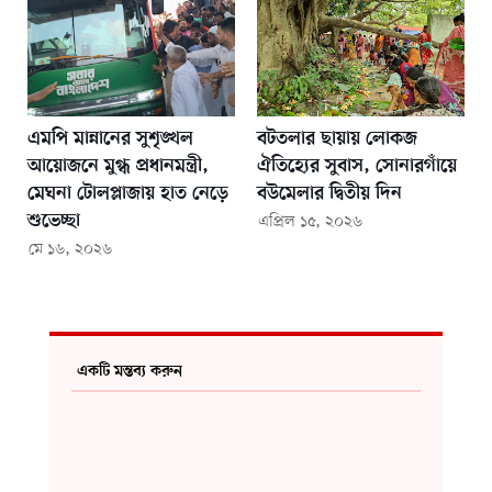
এমপি মান্নানের সুশৃঙ্খল
বটতলার ছায়ায় লোকজ
আয়োজনে মুগ্ধ প্রধানমন্ত্রী,
ঐতিহ্যের সুবাস, সোনারগাঁয়ে
মেঘনা টোলপ্লাজায় হাত নেড়ে
বউমেলার দ্বিতীয় দিন
শুভেচ্ছা
এপ্রিল ১৫, ২০২৬
মে ১৬, ২০২৬
একটি মন্তব্য করুন