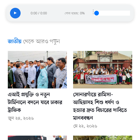
⋮
▶
0:00 / 0:00
শোনা হয়েছে: 0%
থেকে আরও পড়ুন
জাতীয়
এআই প্রযুক্তি ও নতুন
সোনারগাঁয়ে রামিসা-
টার্মিনালে বদলে যাবে ঢাকার
আছিয়াসহ শিশু ধর্ষণ ও
ট্রাফিক
হত্যার দ্রুত বিচারের দাবিতে
মানববন্ধন
জুন ২৪, ২০২৬
মে ২২, ২০২৬