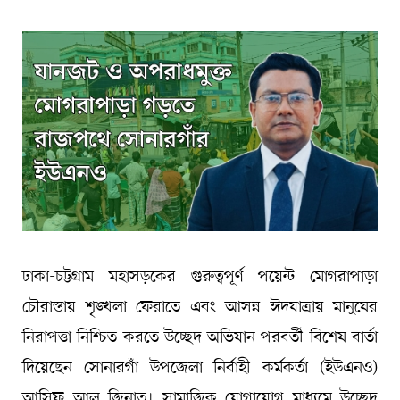
ঢাকা-চট্টগ্রাম মহাসড়কের গুরুত্বপূর্ণ পয়েন্ট মোগরাপাড়া
চৌরাস্তায় শৃঙ্খলা ফেরাতে এবং আসন্ন ঈদযাত্রায় মানুষের
নিরাপত্তা নিশ্চিত করতে উচ্ছেদ অভিযান পরবর্তী বিশেষ বার্তা
দিয়েছেন সোনারগাঁ উপজেলা নির্বাহী কর্মকর্তা (ইউএনও)
আসিফ আল জিনাত। সামাজিক যোগাযোগ মাধ্যমে উচ্ছেদ