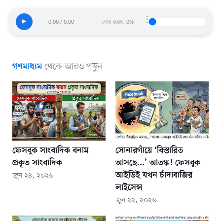
⋮
▶
0:00 / 0:00
শোনা হয়েছে: 0%
থেকে আরও পড়ুন
গণমাধ্যম
ফেসবুক সাংবাদিক বনাম
সোনারগাঁয়ে ‘বিস্তারিত
প্রকৃত সাংবাদিক
আসছে...’ আতঙ্ক! ফেসবুক
আইডিই যখন চাঁদাবাজির
জুন ২৪, ২০২৬
লাইসেন্স
জুন ২২, ২০২৬