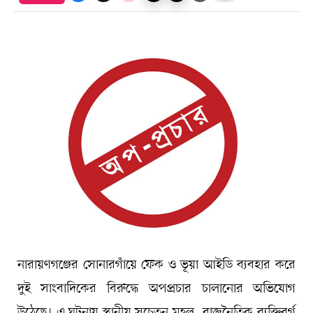
নারায়ণগঞ্জের সোনারগাঁয়ে ফেক ও ভূয়া আইডি ব্যবহার করে
দুই সাংবাদিকের বিরুদ্ধে অপপ্রচার চালানোর অভিযোগ
উঠেছে। এ ঘটনায় স্থানীয় সচেতন মহল, রাজনৈতিক ব্যক্তিবর্গ