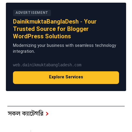
ADVERTISEMENT
DainikmuktaBanglaDesh - Your
Trusted Source for Blogger
WordPress Solutions
Modernizing your business with seamless technology
integration.
web.dainikmuktabangladesh.com
Explore Services
সকল ক্যাটেগরি