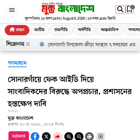
0
বৃহস্পতিবার, ২২ শ্রাবণ ১৪৩৩ | August 6, 2026 | ২৩ সফর ১৪৪৮ হিজরি
প্রচ্ছদ
জাতীয়
রাজনীতি
অর্থনীতি
আন্তর্জাতিক
গণমাধ্
সোনারগাঁ উপজেলা ক্রীড়া সংস্থার ৭ সদস্যের এডহক ক
শিরোনাম ::
গণমাধ্যম
সোনারগাঁয়ে ফেক আইডি দিয়ে
সাংবাদিকদের বিরুদ্ধে অপপ্রচার, প্রশাসনের
হস্তক্ষেপ দাবি
মুক্ত বাংলাদেশ
প্রকাশঃ
১০ মে ২০২৬, ১২:০২ পিএম
ফটোকার্ড