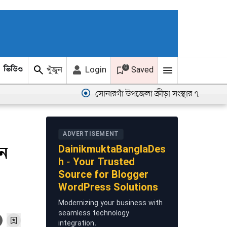
0
খুঁজুন
Login
ভিডিও
ছবি
Saved
সোনারগাঁ উপজেলা ক্রীড়া সংস্থার ৭ সদস্যের এডহক ক
ADVERTISEMENT
েন
DainikmuktaBanglaDes
h - Your Trusted
Source for Blogger
WordPress Solutions
Modernizing your business with
seamless technology
integration.