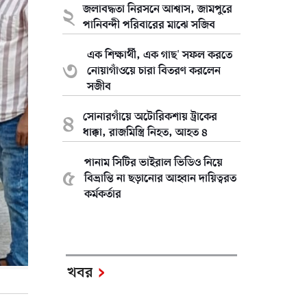
জলাবদ্ধতা নিরসনে আশ্বাস, জামপুরে
পানিবন্দী পরিবারের মাঝে সজিব
এক শিক্ষার্থী, এক গাছ' সফল করতে
নোয়াগাঁওয়ে চারা বিতরণ করলেন
সজীব
সোনারগাঁয়ে অটোরিকশায় ট্রাকের
ধাক্কা, রাজমিস্ত্রি নিহত, আহত ৪
পানাম সিটির ভাইরাল ভিডিও নিয়ে
বিভ্রান্তি না ছড়ানোর আহ্বান দায়িত্বরত
কর্মকর্তার
খবর