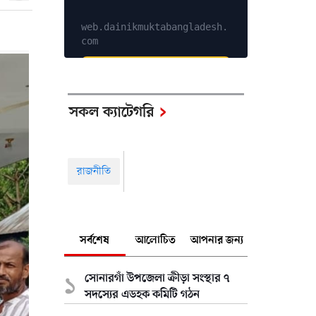
web.dainikmuktabangladesh.
com
Explore Services
সকল ক্যাটেগরি
রাজনীতি
সর্বশেষ
আলোচিত
আপনার জন্য
সোনারগাঁ উপজেলা ক্রীড়া সংস্থার ৭
সদস্যের এডহক কমিটি গঠন