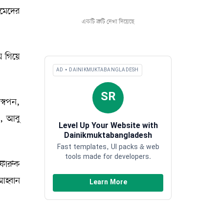
হমেদের
একটি ত্রুটি দেখা দিয়েছে
ায় গিয়ে
AD • DAINIKMUKTABANGLADESH
SR
স্বপন,
ু, আবু
Level Up Your Website with
Dainikmuktabangladesh
Fast templates, UI packs & web
tools made for developers.
 ফারুক
আহ্বান
Learn More