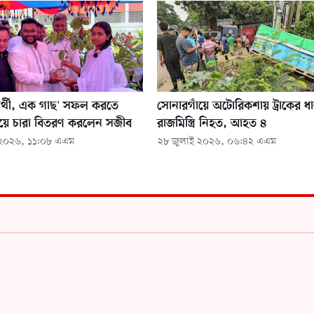
ার্থী, এক গাছ' সফল করতে
সোনারগাঁয়ে অটোরিকশায় ট্রাকের ধাক
ওয়ে চারা বিতরণ করলেন সজীব
রাজমিস্ত্রি নিহত, আহত ৪
 ২০২৬, ১১:০৮ এএম
২৮ জুলাই ২০২৬, ০৬:৪২ এএম