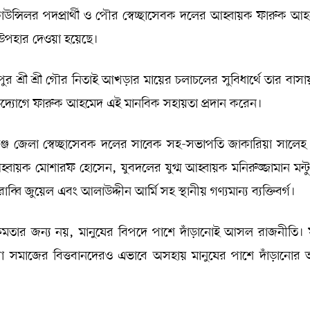
াউন্সিলর পদপ্রার্থী ও পৌর স্বেচ্ছাসেবক দলের আহ্বায়ক ফারুক আ
 উপহার দেওয়া হয়েছে।
িনাথপুর শ্রী শ্রী গৌর নিতাই আখড়ার মায়ের চলাচলের সুবিধার্থে তার বাস
িগত উদ্যোগে ফারুক আহমেদ এই মানবিক সহায়তা প্রদান করেন।
্জ জেলা স্বেচ্ছাসেবক দলের সাবেক সহ-সভাপতি জাকারিয়া সালেহ 
বায়ক মোশারফ হোসেন, যুবদলের যুগ্ম আহ্বায়ক মনিরুজ্জামান মন্ট
বি জুয়েল এবং আলাউদ্দীন আর্মি সহ স্থানীয় গণ্যমান্য ব্যক্তিবর্গ।
 ক্ষমতার জন্য নয়, মানুষের বিপদে পাশে দাঁড়ানোই আসল রাজনীতি।
 সমাজের বিত্তবানদেরও এভাবে অসহায় মানুষের পাশে দাঁড়ানোর 