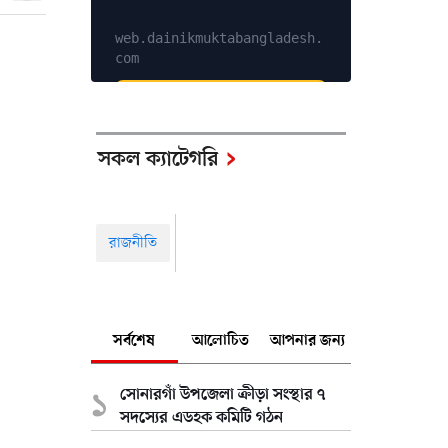
web.dainikmuktabangladesh.
com
Explore Services
সকল ক্যাটেগরি
রাজনীতি
সর্বশেষ
আলোচিত
আপনার জন্য
সোনারগাঁ উপজেলা ক্রীড়া সংস্থার ৭
সদস্যের এডহক কমিটি গঠন