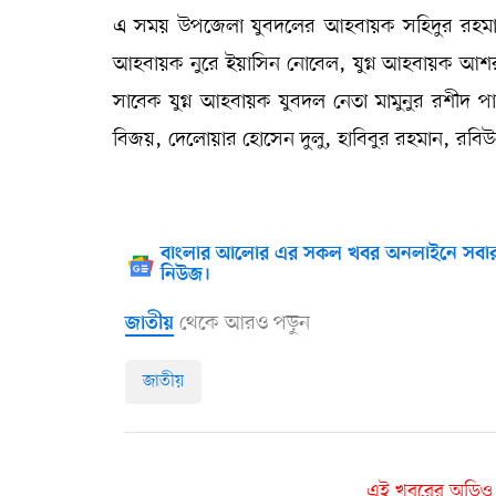
এ সময় উপজেলা যুবদলের আহবায়ক সহিদুর রহমান স্ব
আহবায়ক নুরে ইয়াসিন নোবেল, যুগ্ন আহবায়ক আশর
সাবেক যুগ্ন আহবায়ক যুবদল নেতা মামুনুর রশীদ পা
বিজয়, দেলোয়ার হোসেন দুলু, হাবিবুর রহমান, রবি
বাংলার আলোর এর সকল খবর অনলাইনে সবার
নিউজ।
থেকে আরও পড়ুন
জাতীয়
জাতীয়
এই খবরের অডিও ভা