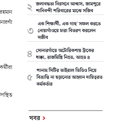
জলাবদ্ধতা নিরসনে আশ্বাস, জামপুরে
পানিবন্দী পরিবারের মাঝে সজিব
 রহমান
নারগাঁ
এক শিক্ষার্থী, এক গাছ' সফল করতে
নোয়াগাঁওয়ে চারা বিতরণ করলেন
সজীব
সোনারগাঁয়ে অটোরিকশায় ট্রাকের
ধাক্কা, রাজমিস্ত্রি নিহত, আহত ৪
র্মীরা
পানাম সিটির ভাইরাল ভিডিও নিয়ে
বিভ্রান্তি না ছড়ানোর আহ্বান দায়িত্বরত
কর্মকর্তার
পস্থিত
খবর