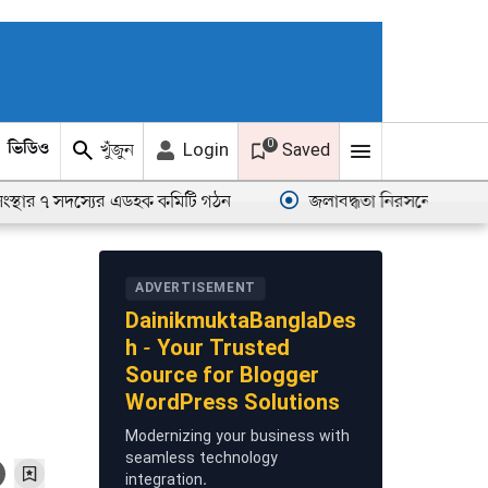
0
খুঁজুন
Login
ভিডিও
ছবি
Saved
র ৭ সদস্যের এডহক কমিটি গঠন
জলাবদ্ধতা নিরসনে আশ্বাস, জামপু
ADVERTISEMENT
DainikmuktaBanglaDes
h - Your Trusted
Source for Blogger
WordPress Solutions
Modernizing your business with
seamless technology
integration.