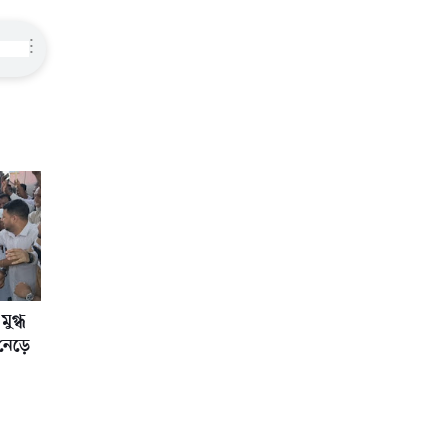
⋮
ুগ্ধ
 নেড়ে