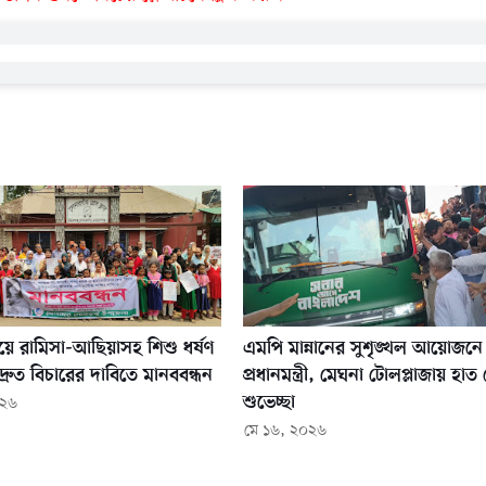
য়ে রামিসা-আছিয়াসহ শিশু ধর্ষণ
এমপি মান্নানের সুশৃঙ্খল আয়োজনে ম
দ্রুত বিচারের দাবিতে মানববন্ধন
প্রধানমন্ত্রী, মেঘনা টোলপ্লাজায় হাত
শুভেচ্ছা
০২৬
মে ১৬, ২০২৬