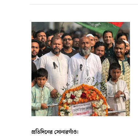
প্রতিদিনের সোনারগাঁও: