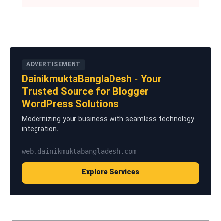
ADVERTISEMENT
DainikmuktaBanglaDesh - Your
Trusted Source for Blogger
WordPress Solutions
Modernizing your business with seamless technology
integration.
web.dainikmuktabangladesh.com
Explore Services