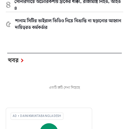
সোনারগাঁয়ে অটোরিকশায় ট্রাকের ধাক্কা, রাজমিস্ত্রি নিহত, আহত
৪
পানাম সিটির ভাইরাল ভিডিও নিয়ে বিভ্রান্তি না ছড়ানোর আহ্বান
দায়িত্বরত কর্মকর্তার
খবর
একটি ত্রুটি দেখা দিয়েছে
AD • DAINIKMUKTABANGLADESH