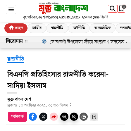
0
বৃহস্পতিবার, ২২ শ্রাবণ ১৪৩৩ | August 6, 2026 | ২৩ সফর ১৪৪৮ হিজরি
প্রচ্ছদ
জাতীয়
রাজনীতি
অর্থনীতি
আন্তর্জাতিক
গণমাধ্
সোনারগাঁ উপজেলা ক্রীড়া সংস্থার ৭ সদস্যের এডহ
শিরোনাম ::
রাজনীতি
বিএনপি প্রতিহিংসার রাজনীতি করেনা-
সাদিয়া ইসলাম
মুক্ত বাংলাদেশ
▲
প্রকাশঃ
১৩ অক্টোবর ২০২৫, ০১:০০ পিএম
▼
ফটোকার্ড