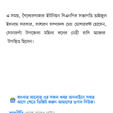
এ সময়, বৈদ্যেরবাজার ইউনিয়ন বিএনপির সভাপতি তাইজুল
ইসলাম সরকার, সাধারণ সম্পাদক মোঃ মোশাররফ হোসেন,
সোনারগাঁ উপজেলা মহিলা দলের নেত্রী রাবি আক্তার
উপস্থিত ছিলেন।
বাংলার আলোর এর সকল খবর অনলাইনে সবার
আগে পেতে ভিজিট করুন আমাদের গুগল নিউজ।