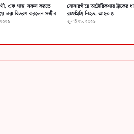
ার্থী, এক গাছ' সফল করতে
সোনারগাঁয়ে অটোরিকশায় ট্রাকের ধাক
ওয়ে চারা বিতরণ করলেন সজীব
রাজমিস্ত্রি নিহত, আহত ৪
, ২০২৬
জুলাই ২৮, ২০২৬