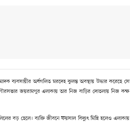
দক ব্যবসায়ীর অর্ধগলিত মরদেহ ঝুলন্ত অবস্থায় উদ্ধার করেছে সো
 পৌরসভার জয়রামপুর এলাকায় তার নিজ বাড়ির দোতলায় নিজ কক্ষ
লের বড় ছেলে। ব্যক্তি জীবনে ফয়সাল বিদ্যুৎ মিস্ত্রি হলেও এলাকা