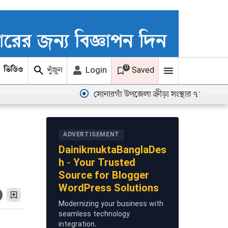
0
খুঁজুন
Login
ভিডিও
ছবি
Saved
সোনারগাঁ উপজেলা ক্রীড়া সংস্থার ৭ সদস্যের এডহক
ADVERTISEMENT
DainikmuktaBanglaDes
h - Your Trusted
Source for Blogger
WordPress Solutions
Modernizing your business with
seamless technology
integration.