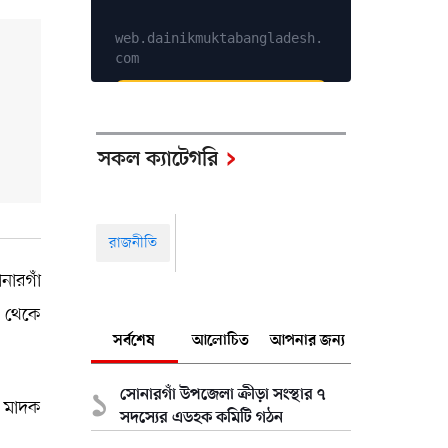
web.dainikmuktabangladesh.
com
Explore Services
সকল ক্যাটেগরি
রাজনীতি
নারগাঁ
 থেকে
সর্বশেষ
আলোচিত
আপনার জন্য
সোনারগাঁ উপজেলা ক্রীড়া সংস্থার ৭
য় মাদক
সদস্যের এডহক কমিটি গঠন