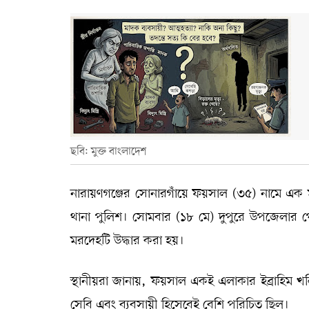
ছবি: মুক্ত বাংলাদেশ
নারায়ণগঞ্জের সোনারগাঁয়ে ফয়সাল (৩৫) নামে এক মা
থানা পুলিশ। সোমবার (১৮ মে) দুপুরে উপজেলার
মরদেহটি উদ্ধার করা হয়।
স্থানীয়রা জানায়, ফয়সাল একই এলাকার ইব্রাহিম খলি
সেবি এবং ব্যবসায়ী হিসেবেই বেশি পরিচিত ছিল।