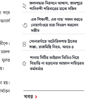
জলাবদ্ধতা নিরসনে আশ্বাস, জামপুরে
পানিবন্দী পরিবারের মাঝে সজিব
গ করে
এক শিক্ষার্থী, এক গাছ' সফল করতে
নার্স
নোয়াগাঁওয়ে চারা বিতরণ করলেন
সজীব
সোনারগাঁয়ে অটোরিকশায় ট্রাকের
ারীকে।
ধাক্কা, রাজমিস্ত্রি নিহত, আহত ৪
ে মাদক
পানাম সিটির ভাইরাল ভিডিও নিয়ে
। মুলত
বিভ্রান্তি না ছড়ানোর আহ্বান দায়িত্বরত
 হয়।
কর্মকর্তার
ড়া হয়।
র্যাতন
খবর