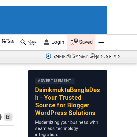
0
খুঁজুন
Login
ভিডিও
ছবি
Saved
সোনারগাঁ উপজেলা ক্রীড়া সংস্থার ৭ সদস্যের এডহক কমি
ADVERTISEMENT
DainikmuktaBanglaDes
h - Your Trusted
Source for Blogger
WordPress Solutions
Modernizing your business with
seamless technology
integration.