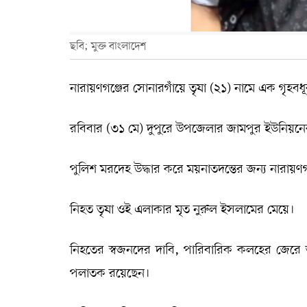
ছবি; মুক্ত বাংলাদেশ
নারায়ণগঞ্জের সোনারগাঁয়ে তৃষা (২১) নামে এক গৃহবধূ
রবিবার (৩১ মে) দুপুরে উপজেলার জামপুর ইউনিয়নের ৫
পুলিশ মরদেহ উদ্ধার করে ময়নাতদন্তের জন্য নারায়ণ
নিহত তৃষা ওই এলাকার মৃত নুরুল ইসলামের মেয়ে।
নিহতের স্বজনদের দাবি, পারিবারিক কলহের জেরে ত
পলাতক রয়েছেন।