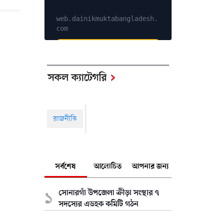
web.dainikmuktabangladesh.
com
Explore Services
সকল ক্যাটেগরি
রাজনীতি
সর্বশেষ
আলোচিত
আপনার জন্য
সোনারগাঁ উপজেলা ক্রীড়া সংস্থার ৭
সদস্যের এডহক কমিটি গঠন