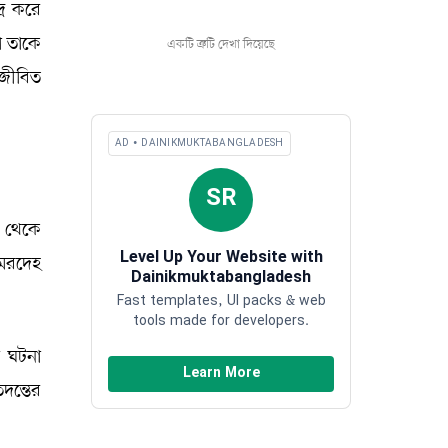
্র করে
া তাকে
একটি ত্রুটি দেখা দিয়েছে
 জীবিত
AD • DAINIKMUKTABANGLADESH
SR
র থেকে
Level Up Your Website with
 মরদেহ
Dainikmuktabangladesh
Fast templates, UI packs & web
tools made for developers.
র ঘটনা
Learn More
দন্তের