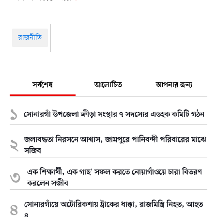
রাজনীতি
সর্বশেষ
আলোচিত
আপনার জন্য
সোনারগাঁ উপজেলা ক্রীড়া সংস্থার ৭ সদস্যের এডহক কমিটি গঠন
জলাবদ্ধতা নিরসনে আশ্বাস, জামপুরে পানিবন্দী পরিবারের মাঝে
সজিব
এক শিক্ষার্থী, এক গাছ' সফল করতে নোয়াগাঁওয়ে চারা বিতরণ
করলেন সজীব
সোনারগাঁয়ে অটোরিকশায় ট্রাকের ধাক্কা, রাজমিস্ত্রি নিহত, আহত
৪