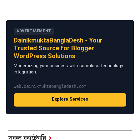
ADVERTISEMENT
DainikmuktaBanglaDesh - Your
Trusted Source for Blogger
WordPress Solutions
Modernizing your business with seamless technology
integration.
web.dainikmuktabangladesh.com
Explore Services
সকল ক্যাটেগরি