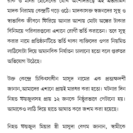
রকি ও মনির হোসেনের যৌথ অংশীদারত্বে এই এভারগ্রিন
মাদক নিরাময় কেন্দ্রটি গড়ে ওঠে। মাদকাসক্ত স্বজনদের সুস্থ ও
স্বাভাবিক জীবনে ফিরিয়ে আনার আশায় মোটা অঙ্কের টাকার
বিনিময়ে পরিবারগুলো এখানে রোগী ভর্তি করাতেন। তবে সুস্থ
করার নামে প্রতিষ্ঠানটিতে ভর্তি থাকা ব্যক্তিদের ওপর নিয়মিত
লাঠিসোটা দিয়ে অমানবিক নির্যাতন চালানো হতো বলে গুরুতর
অভিযোগ উঠেছে।
উক্ত কেন্দ্রে চিকিৎসাধীন মাসুদ নামের এক প্রত্যক্ষদর্শী
জানান,আমাদের এখানে প্রায়ই মারধর করা হতো। ঘটনার দিন
নিহত ফয়জুলসহ প্রায় ১২ জনকে নিষ্ঠুরভাবে পেটানো হয়।
আমাকেও লাঠি দিয়ে হাতে আঘাত করে জখম করা হয়েছে।
নিহত ফয়জুল মিয়ার স্ত্রী মাসুদা বেগম জানান, স্বামীকে