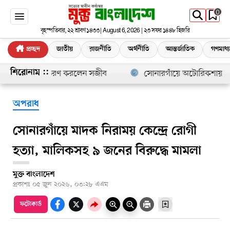
0
বৃহস্পতিবার, ২২ শ্রাবণ ১৪৩৩ | August 6, 2026 | ২৩ সফর ১৪৪৮ হিজরি
প্রচ্ছদ
জাতীয়
রাজনীতি
অর্থনীতি
আন্তর্জাতিক
গণমাধ্
ঁওয়ে চারা বিতরণ করলেন সজীব
সোনারগাঁয়ে অটোরিকশায় ট্রাকের ধ
শিরোনাম ::
অপরাধ
সোনারগাঁয়ে মাদক নিরাময় কেন্দ্রে রোগী
হত্যা, মালিকসহ ৯ জনের বিরুদ্ধে মামলা
মুক্ত বাংলাদেশ
প্রকাশঃ
০৫ জুন ২০২৬, ০৩:২৮ এএম
ফটোকার্ড