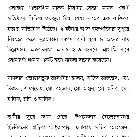
এলাকায় ‘এভারগ্রিন মাদক নিরাময় কেন্দ্র’ নামক একটি
প্রতিষ্ঠানে পিটিয়ে ফয়জুল মিয়া (৫৫) নামের এক ব্যক্তিকে
হত্যার অভিযোগ উঠেছে। এ ঘটনায় আজ বৃহস্পতিবার দুপুরে
নিহতের মেয়ে নুরজাহান বেগম বাদী হয়ে ৯ জনের নাম
উল্লেখসহ অজ্ঞাতনামা আরও ২-৩ জনকে আসামি করে
সোনারগাঁ থানায় একটি হত্যা মামলা দায়ের করেছেন।
মামলার এজাহারভুক্ত আসামিরা হলেন, সজিব আহম্মেদ, মো.
উজ্জল, শাফায়েত, মো. রমজান, মো. মামুন, মো. মনির, মো.
হানিফ, রকি ও আনিস।
স্থানীয় সূত্রে জানা গেছে, উপজেলার বৈদ্যেরবাজার
ইউনিয়নের হাড়িয়া চৌধুরীপাড়া এলাকায় সজিব আহম্মেদ,