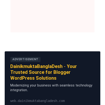
ADVERTISEMENT
DainikmuktaBanglaDesh - Your
Trusted Source for Blogger
WordPress Solutions
Modernizing your business with seamless technology
integration.
web.dainikmuktabangladesh.com