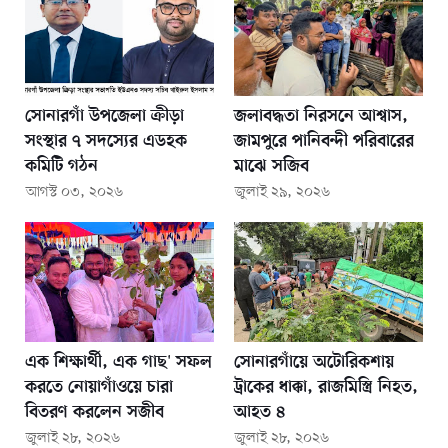
সোনারগাঁ উপজেলা ক্রীড়া
জলাবদ্ধতা নিরসনে আশ্বাস,
সংস্থার ৭ সদস্যের এডহক
জামপুরে পানিবন্দী পরিবারের
কমিটি গঠন
মাঝে সজিব
আগস্ট ০৩, ২০২৬
জুলাই ২৯, ২০২৬
এক শিক্ষার্থী, এক গাছ' সফল
সোনারগাঁয়ে অটোরিকশায়
করতে নোয়াগাঁওয়ে চারা
ট্রাকের ধাক্কা, রাজমিস্ত্রি নিহত,
বিতরণ করলেন সজীব
আহত ৪
জুলাই ২৮, ২০২৬
জুলাই ২৮, ২০২৬