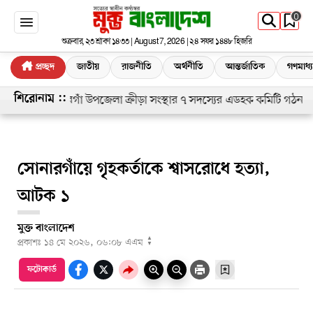
0
শুক্রবার, ২৩ শ্রাবণ ১৪৩৩ | August 7, 2026 | ২৪ সফর ১৪৪৮ হিজরি
প্রচ্ছদ
জাতীয়
রাজনীতি
অর্থনীতি
আন্তর্জাতিক
গণমাধ্
সোনারগাঁ উপজেলা ক্রীড়া সংস্থার ৭ সদস্যের এডহক কমিটি গঠন
শিরোনাম ::
সোনারগাঁয়ে গৃহকর্তাকে শ্বাসরোধে হত্যা,
আটক ১
মুক্ত বাংলাদেশ
▲
প্রকাশঃ
১৪ মে ২০২৬, ০৬:০৮ এএম
▼
ফটোকার্ড