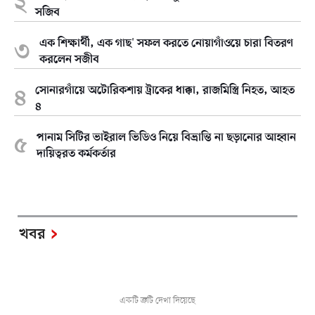
সজিব
এক শিক্ষার্থী, এক গাছ' সফল করতে নোয়াগাঁওয়ে চারা বিতরণ
করলেন সজীব
সোনারগাঁয়ে অটোরিকশায় ট্রাকের ধাক্কা, রাজমিস্ত্রি নিহত, আহত
৪
পানাম সিটির ভাইরাল ভিডিও নিয়ে বিভ্রান্তি না ছড়ানোর আহ্বান
দায়িত্বরত কর্মকর্তার
খবর
একটি ত্রুটি দেখা দিয়েছে