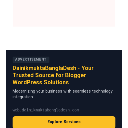
ADVERTISEMENT
DainikmuktaBanglaDesh - Your
Trusted Source for Blogger
WordPress Solutions
Modernizing your business with seamless technology
integration.
web.dainikmuktabangladesh.com
Explore Services