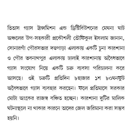
তিতাস গ্যাস ট্রান্সমিশন এন্ড ড্রিস্টিবিউশনের মেঘনা ঘাট
অঞ্চলের উপ-সহকারী প্রকৌশলী তৌফিকুল ইসলাম জানান,
সোনারগাঁ পৌরসভার দত্তপাড়া এলাকায় একটি চুনা কারখানা
ও পৌর ভবনাথপুর এলাকায় ঢালাই কারখানায় অবৈধভাবে
গ্যাস সংযোগ নিয়ে একটি চক্র ব্যবসা পরিচালনা করে
আসছে। ওই চক্রটি প্রতিদিন ৮হাজার ১শ ৮০ঘনফুট
অবৈধভাবে গ্যাস ব্যবহার করছেন। ফলে প্রতিমাসে সরকার
মোটা অংকের রাজস্ব বঞ্চিত হচ্ছেন। কারখানা দুটির মালিক
ঘটনাস্থলে না থাকার কারনে তাদের জেল জরিমানা করা সম্ভব
হয়নি।