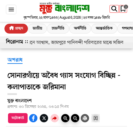
0
বৃহস্পতিবার, ২২ শ্রাবণ ১৪৩৩ | August 6, 2026 | ২৩ সফর ১৪৪৮ হিজরি
প্রচ্ছদ
জাতীয়
রাজনীতি
অর্থনীতি
আন্তর্জাতিক
গণমাধ্
বদ্ধতা নিরসনে আশ্বাস, জামপুরে পানিবন্দী পরিবারের মাঝে সজিব
শিরোনাম ::
অপরাধ
সোনারগাঁয়ে অবৈধ গ্যাস সংযোগ বিচ্ছিন্ন -
কলাপাতাকে জরিমানা
মুক্ত বাংলাদেশ
প্রকাশঃ
৩০ ডিসেম্বর ২০২৫, ০৩:১৪ পিএম
ফটোকার্ড