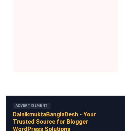
ADVERTISEMENT
DainikmuktaBanglaDesh - Your
Trusted Source for Blogger
WordPress Solutions