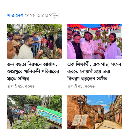
থেকে আরও পড়ুন
সারাদেশ
জলাবদ্ধতা নিরসনে আশ্বাস,
এক শিক্ষার্থী, এক গাছ' সফল
জামপুরে পানিবন্দী পরিবারের
করতে নোয়াগাঁওয়ে চারা
মাঝে সজিব
বিতরণ করলেন সজীব
জুলাই ২৯, ২০২৬
জুলাই ২৮, ২০২৬