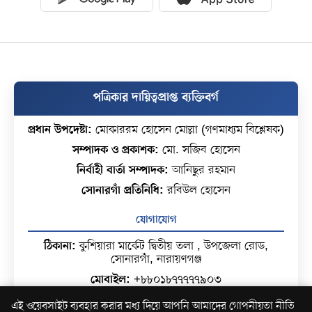
পত্রিকার দায়িত্বপ্রাপ্ত ব্যক্তিবর্গ
প্রধান উপদেষ্টা:
মোকাররম হোসেন মোল্লা (গণমাধ্যম বিশ্লেষক)
সম্পাদক ও প্রকাশক:
মো. সজিব হোসেন
নির্বাহী বার্তা সম্পাদক:
আনিছুর রহমান
সোনারগাঁ প্রতিনিধি:
রবিউল হোসেন
যোগাযোগ
ঠিকানা:
কুশিয়ারা মার্কেট দ্বিতীয় তলা , উপজেলা রোড,
সোনারগাঁ, নারায়ণগঞ্জ
মোবাইল:
+৮৮০১৮৭৭৭৭৭৯০৩
ইমেইল:
hr.muktabangladesh@gmail.com
এই ওয়েবসাইট ব্যবহার করার মধ্য দিয়ে আপনি আমাদের গোপনীয়তা নীতি