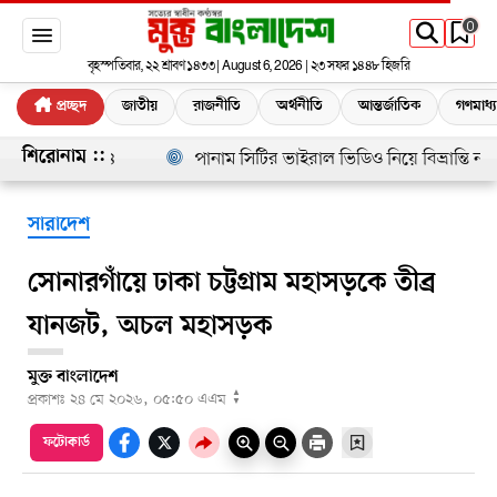
0
বৃহস্পতিবার, ২২ শ্রাবণ ১৪৩৩ | August 6, 2026 | ২৩ সফর ১৪৪৮ হিজরি
প্রচ্ছদ
জাতীয়
রাজনীতি
অর্থনীতি
আন্তর্জাতিক
গণমাধ্
ি নিহত, আহত ৪
পানাম সিটির ভাইরাল ভিডিও নিয়ে বিভ্রান্তি না ছড়ান
শিরোনাম ::
সারাদেশ
সোনারগাঁয়ে ঢাকা চট্টগ্রাম মহাসড়কে তীব্র
যানজট, অচল মহাসড়ক
মুক্ত বাংলাদেশ
▲
প্রকাশঃ
২৪ মে ২০২৬, ০৫:৫০ এএম
▼
ফটোকার্ড